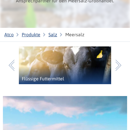
Ansprechpartner für den Meersalz-Großhandel.
Atco
Produkte
Salz
Meersalz
Previous
N
Flüssige Futtermittel