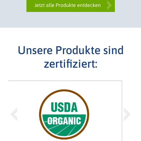
Jetzt alle Produkte entdecken
Unsere Produkte sind
zertifiziert:
Nusskerne
Previous
Ne